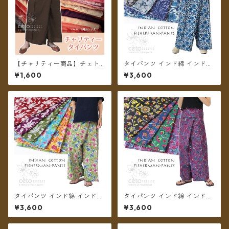
【チャリティー商品】チェトc
タイパンツ インド綿 インド更
han support チャリティータ
紗 no.13 ネイビー&モノトーン
¥1,600
¥3,600
イパンツ レーヨンロング丈
フラワープリント 3タイプ全4
カラー ロング丈【メール便送
料無料】
タイパンツ インド綿 インド更
タイパンツ インド綿 インド更
紗 no.12 フラワープリント 2
紗 no.11 アジアンボタニカルプ
¥3,600
¥3,600
タイプ全6カラー ロング丈【メ
リント 4カラー ロング丈【メ
ール便送料無料】
ール便送料無料】