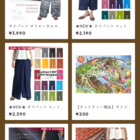
タイパンツ オリエンタルエレ
★NEW★ タイパンツ コットン
ファント 7カラー A リゾパン
無地 ポケット付き ミディアム
¥3,990
¥2,190
ロング丈【メール便送料無
丈 ショート ハーフ 【メール便
料】
送料無料】
★NEW★ タイパンツ コットン
【チャリティー商品】オリジ
無地 ポケット付き ロング丈
ナル チャリティポストカード
¥2,390
¥200
【メール便送料無料】
～We are all alive 2～