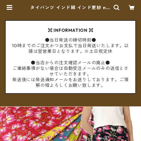
タイパンツ インド綿 インド更紗 no.
10 ロータスプリント 6カラー ロン
グ丈【メール便送料無料】 | cèto
（チェト）
⌘ INFORMATION ⌘
●当日発送の締切時刻●
10時までのご注文かつお支払で当日発送いたします。以
降は翌営業日となります。※土日祝定休
●当店からの注文確認メールの廃止●
ご連絡事項がない場合は自動受注メールのみの送信とさ
せていただきます。
発送後には発送通知メールをお送りしております。ご理
解の程よろしくお願い致します。