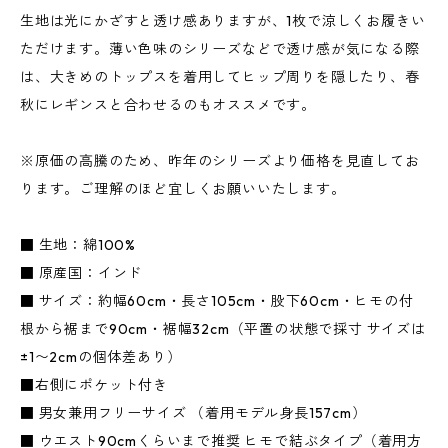
生地は光にかざすと透け感ありますが、1枚で涼しくお履きい
ただけます。薄い色味のシリーズなどで透け感が気になる際
は、大きめのトップスを着用してヒップ周りを隠したり、春
秋にレギンスと合わせるのもオススメです。
※原価の高騰のため、昨年のシリーズより価格を見直してお
ります。ご理解のほど宜しくお願いいたします。
■ 生地：綿100%
■ 原産国：インド
■ サイズ：約幅60cm・長さ105cm・股下60cm・ヒモの付
根から裾まで90cm・裾幅32cm（平置の状態で採寸 サイズは
±1〜2cmの個体差あり）
■右側にポケット付き
■ 男女兼用フリーサイズ （着用モデル身長157cm）
■ ウエスト90cmくらいまで推奨 ヒモで結ぶタイプ（着用方