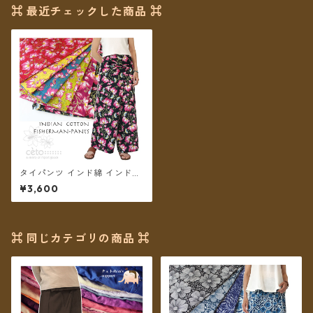
⌘ 最近チェックした商品 ⌘
タイパンツ インド綿 インド更
紗 no.10 ロータスプリント 6
¥3,600
カラー ロング丈【メール便送
料無料】
⌘ 同じカテゴリの商品 ⌘