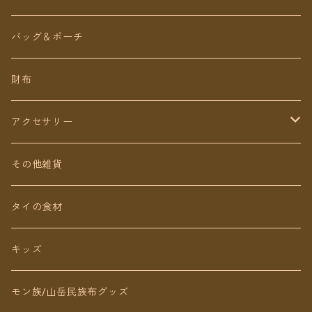
ロング丈
ワンピース
バッグ＆ポーチ
ミディアム丈
パンツ
財布
ショート丈
スカート
アクセサリー
Baby&Kids
キッズ
ピアス（イヤリング）
その他雑貨
ネックレス
タイの食材
リング
キッズ
ブレスレット
モン族/山岳民族布グッズ