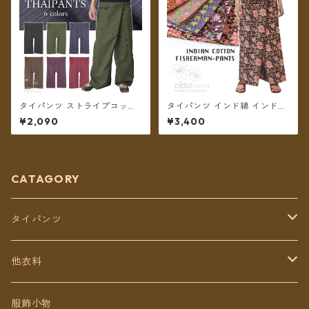
タイパンツ ストライプコット
タイパンツ インド綿 インド更
ン ポケット付き ロング丈 6カ
紗 no.7 花柄プリント 5カラー
¥2,090
¥3,400
ラー【メール便送料無料】
ロング丈【メール便送料無
料】
CATAGORY
タイパンツ
定番無地タイパンツ
他衣料
チェトオリジナル
トップス
服飾小物