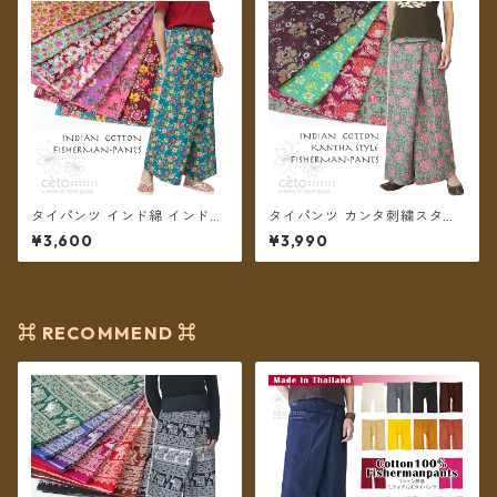
タイパンツ インド綿 インド更
タイパンツ カンタ刺繍スタイ
紗 no.9 花柄プリントいろいろ
ル インド綿 インド更紗 no.1
¥3,600
¥3,990
4タイプ全8カラー ロング丈
フラワープリント 4タイプ ロ
【メール便送料無料】
ング丈【メール便送料無料】
⌘ RECOMMEND ⌘