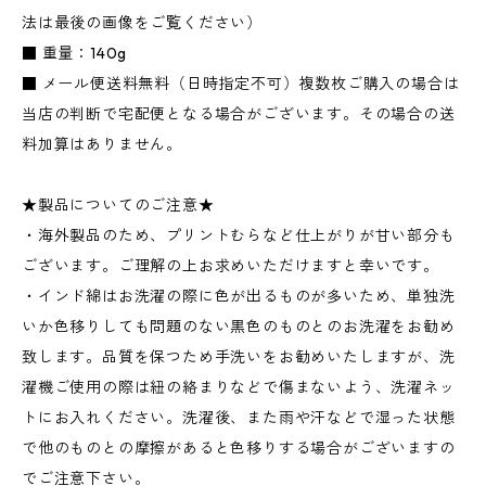
法は最後の画像をご覧ください）
■ 重量：140g
■ メール便送料無料（日時指定不可）複数枚ご購入の場合は
当店の判断で宅配便となる場合がございます。その場合の送
料加算はありません。
★製品についてのご注意★
・海外製品のため、プリントむらなど仕上がりが甘い部分も
ございます。ご理解の上お求めいただけますと幸いです。
・インド綿はお洗濯の際に色が出るものが多いため、単独洗
いか色移りしても問題のない黒色のものとのお洗濯をお勧め
致します。品質を保つため手洗いをお勧めいたしますが、洗
濯機ご使用の際は紐の絡まりなどで傷まないよう、洗濯ネッ
トにお入れください。洗濯後、また雨や汗などで湿った状態
で他のものとの摩擦があると色移りする場合がございますの
でご注意下さい。