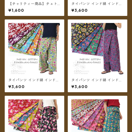
【チャリティー商品】チェトc
タイパンツ インド綿 インド更
han support チャリティータ
紗 no.13 ネイビー&モノトーン
¥1,600
¥3,600
イパンツ レーヨンロング丈
フラワープリント 3タイプ全4
カラー ロング丈【メール便送
料無料】
タイパンツ インド綿 インド更
タイパンツ インド綿 インド更
紗 no.12 フラワープリント 2
紗 no.11 アジアンボタニカルプ
¥3,600
¥3,600
タイプ全6カラー ロング丈【メ
リント 4カラー ロング丈【メ
ール便送料無料】
ール便送料無料】