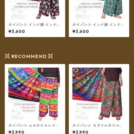
タイパンツ インド綿 インド更
タイパンツ インド綿 インド更
紗 no.10 ロータスプリント 6
紗 no.9 花柄プリントいろいろ
¥3,600
¥3,600
カラー ロング丈【メール便送
4タイプ全8カラー ロング丈
料無料】
【メール便送料無料】
⌘ RECOMMEND ⌘
タイパンツ ムエタイエレファ
タイパンツ カラフルタイル調
ント カラフルボーダー 7カラ
柄 7カラー リゾパン ロング丈
¥3,990
¥3,990