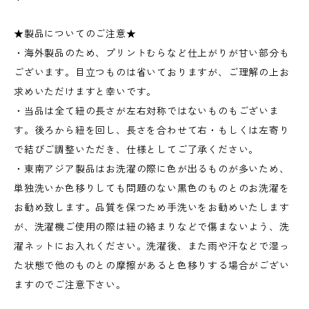
★製品についてのご注意★
・海外製品のため、プリントむらなど仕上がりが甘い部分も
ございます。目立つものは省いておりますが、ご理解の上お
求めいただけますと幸いです。
・当品は全て紐の長さが左右対称ではないものもございま
す。後ろから紐を回し、長さを合わせて右・もしくは左寄り
で結びご調整いただき、仕様としてご了承ください。
・東南アジア製品はお洗濯の際に色が出るものが多いため、
単独洗いか色移りしても問題のない黒色のものとのお洗濯を
お勧め致します。品質を保つため手洗いをお勧めいたします
が、洗濯機ご使用の際は紐の絡まりなどで傷まないよう、洗
濯ネットにお入れください。洗濯後、また雨や汗などで湿っ
た状態で他のものとの摩擦があると色移りする場合がござい
ますのでご注意下さい。