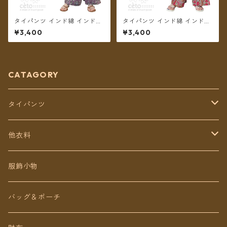
タイパンツ インド綿 インド更
タイパンツ インド綿 インド更
紗 no.5 アジアンパッチワーク
紗 no.3 ボタニカル&小花プリ
¥3,400
¥3,400
風プリント 4カラー ロング丈
ント 4パターン ロング丈【メ
【メール便送料無料】
ール便送料無料】
CATAGORY
タイパンツ
定番無地タイパンツ
他衣料
チェトオリジナル
トップス
服飾小物
ロング丈
ワンピース
バッグ＆ポーチ