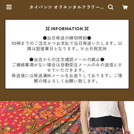
タイパンツ オリエンタルフラワー 6
カラー リゾパン No.7 ロング丈【メ
ール便送料無料】 | cèto（チェト）
⌘ INFORMATION ⌘
●当日発送の締切時刻●
10時までのご注文かつお支払で当日発送いたします。以
降は翌営業日となります。※土日祝定休
●当店からの注文確認メールの廃止●
ご連絡事項がない場合は自動受注メールのみの送信とさ
せていただきます。
発送後には発送通知メールをお送りしております。ご理
解の程よろしくお願い致します。