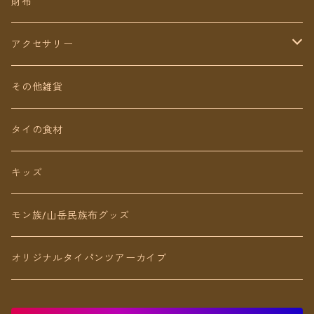
ミディアム丈
パンツ
財布
ショート丈
スカート
アクセサリー
Baby&Kids
キッズ
ピアス（イヤリング）
その他雑貨
ネックレス
タイの食材
リング
キッズ
ブレスレット
モン族/山岳民族布グッズ
アンクレット
オリジナルタイパンツアーカイブ
ヘアアクセ