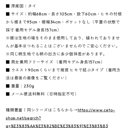
■ 原産国：タイ
■ サイズ：約幅68cm・長さ105cm・股下60cm・ヒモの付根
から裾まで95cm・裾幅34cm・ポケットなし（平置の状態で
採寸 着用モデル身長157cm）
※裾は生地の端をそのまま使用しており、縫われておりませ
んが基本ほつれることはございませんのでご安心ください。
※同じ柄生地でも柄の出方に多少個体差があります。
■ 男女兼用フリーサイズ （着用モデル身長157cm）
■ ウエスト90cmくらいまで推奨 ヒモで結ぶタイプ（着用方
法は最後の画像をご覧ください）
■ 重量：230g
■ メール便送料無料（日時指定不可）
種類豊富！同シリーズはこちらから→
https://www.ceto-
shop.net/search?
q=%E3%83%AA%E3%82%BE%E3%83%91%E3%83%B3