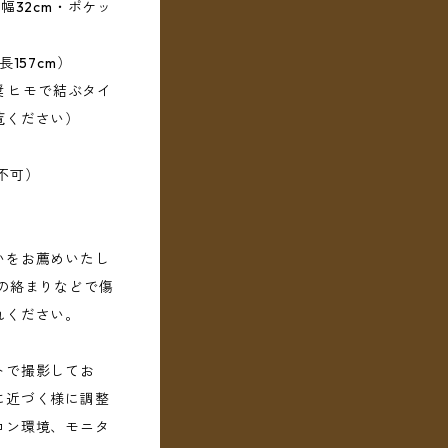
幅32cm・ポケッ
157cm）
奨 ヒモで結ぶタイ
覧ください）
不可）
いをお薦めいたし
の絡まりなどで傷
れください。
トで撮影してお
に近づく様に調整
コン環境、モニタ