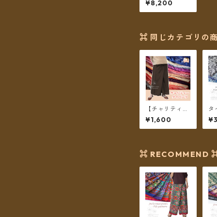
¥8,200
ermanpants-0
58 ＊メール便
送料無料＊
⌘ 同じカテゴリの商
【チャリティー
タ
商品】チェトch
ド
¥1,600
¥
an support チ
no
ャリティータイ
&
パンツ レーヨン
ラ
ロング丈
3
ー
⌘ RECOMMEND 
ー
料