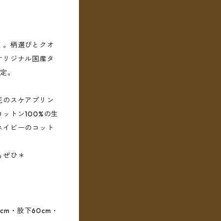
く。柄選びとクオ
オリジナル国産タ
限定。
花のスケアプリン
ットン100%の生
ネイビーのコット
もぜひ＊
cm・股下60cm・