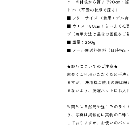
ヒモの付根から裾まで90cm・裾
ト1つ（平置の状態で採寸）
■ フリーサイズ （着用モデル身長
■ ウエスト80cmくらいまで推
プ（着用方法は最後の画像をご
■ 重量：260g
■ メール便送料無料（日時指定
★製品についてのご注意★
末長くご利用いただくため手洗
ますが、 洗濯機ご使用の際は紐
まないよう、洗濯ネットにお入
※商品は自然光や昼白色のライ
り、写真は掲載前に実物の色味
しておりますが、お使いのパソ