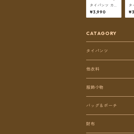
タイパンツ カラ
タ
フルタイル調柄
エ
¥3,990
¥3
7カラー リゾパ
ァ
ン ロング丈【メ
B
ール便送料無
グ
料】
送
CATAGORY
タイパンツ
定番無地タイパンツ
他衣料
チェトオリジナル
トップス
服飾小物
ロング丈
ワンピース
バッグ＆ポーチ
ミディアム丈
パンツ
財布