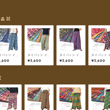
品 ⌘
イパンツ イン
タイパンツ イン
タイパンツ イン
タイパンツ 
綿 インド更紗
ド綿 インド更紗
ド綿 インド更紗
ド綿 インド
3,600
¥3,600
¥3,600
¥3,600
.13 ネイビー
no.12 フラワー
no.11 アジアン
no.10 ロー
モノトーン フ
プリント 2タイ
ボタニカルプリ
プリント 6
ワープリント
プ全6カラー ロ
ント 4カラー ロ
ー ロング丈
タイプ全4カラ
ング丈【メール
ング丈【メール
ール便送料
 ロング丈【メ
便送料無料】
便送料無料】
料】
⌘
ル便送料無
】