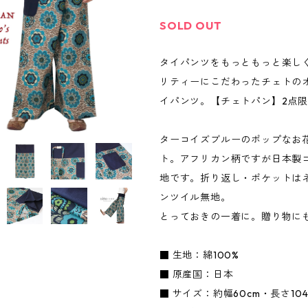
SOLD OUT
タイパンツをもっともっと楽し
リティーにこだわったチェトの
イパンツ。【チェトパン】2点
ターコイズブルーのポップなお
ト。アフリカン柄ですが日本製コ
地です。折り返し・ポケットは
ンツイル無地。
とっておきの一着に。贈り物に
■ 生地：綿100%
■ 原産国：日本
■ サイズ：約幅60cm・長さ104