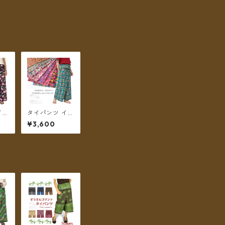
イン
タイパンツ イン
更紗
ド綿 インド更紗
¥3,600
タス
no.9 花柄プリン
カラ
トいろいろ 4タ
【メ
イプ全8カラー
無
ロング丈【メー
ル便送料無料】